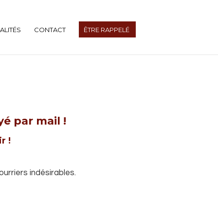
ALITÉS
CONTACT
ÊTRE RAPPELÉ
é par mail !
r !
urriers indésirables.