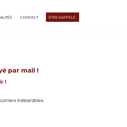
ALITÉS
CONTACT
ÊTRE RAPPELÉ
é par mail !
r !
urriers indésirables.