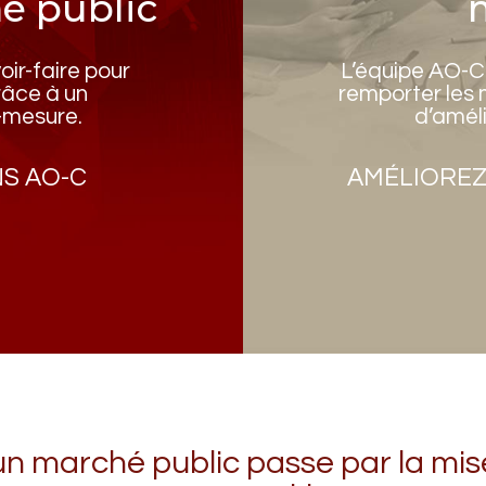
é public
ir-faire pour
L’équipe AO-C
râce à un
remporter les
-mesure.
d’améli
S AO-C
AMÉLIOREZ
 un marché public passe par la mis