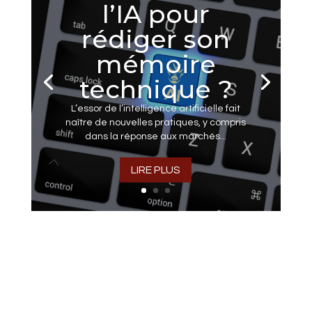
l’IA pour
rédiger son
mémoire
technique ?
L’essor de l’intelligence artificielle fait
naître de nouvelles pratiques, y compris
dans la réponse aux marchés...
LIRE PLUS