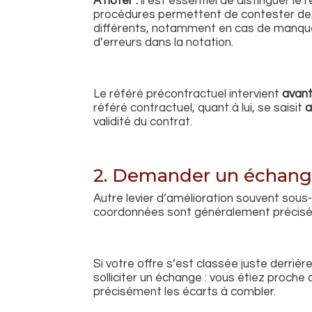
À noter :
il est essentiel de distinguer le
procédures permettent de contester des
différents, notamment en cas de manque
d’erreurs dans la notation.
Le référé précontractuel intervient
avant
référé contractuel, quant à lui, se saisit
a
validité du contrat.
2. Demander un échange
Autre levier d’amélioration souvent sous-
coordonnées sont généralement précisées
Si votre offre s’est classée juste derrière 
solliciter un échange : vous étiez proche 
précisément les écarts à combler.