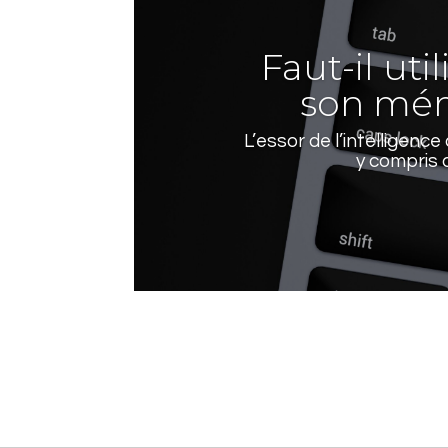
Faut-il uti
son mém
L’essor de l’intelligence 
y compris 