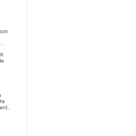
ison
té…
il
de
n
ité
ent,