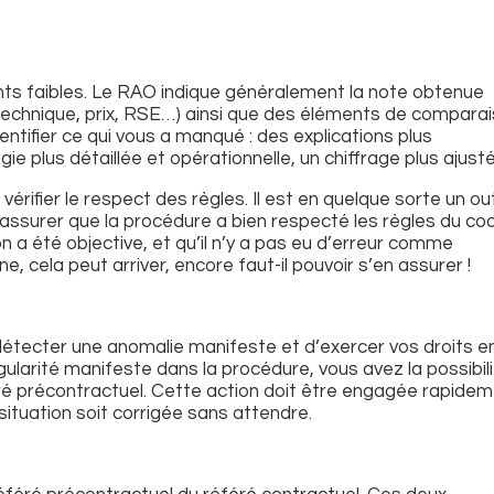
nts faibles. Le RAO indique généralement la note obtenue
 technique, prix, RSE…) ainsi que des éléments de compara
dentifier ce qui vous a manqué : des explications plus
e plus détaillée et opérationnelle, un chiffrage plus ajus
fier le respect des règles. Il est en quelque sorte un out
assurer que la procédure a bien respecté les règles du co
 a été objective, et qu’il n’y a pas eu d’erreur comme
ne, cela peut arriver, encore faut-il pouvoir s’en assurer !
e détecter une anomalie manifeste et d’exercer vos droits e
ularité manifeste dans la procédure, vous avez la possibil
féré précontractuel. Cette action doit être engagée rapidem
 situation soit corrigée sans attendre.